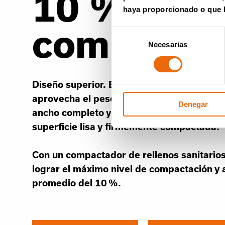
10 % más
haya proporcionado o que h
compacto
Selección
Necesarias
de
consentimiento
Diseño superior. El bastidor rígido y sin os
aprovecha el peso de la máquina mediant
Denegar
ancho completo y dientes trituradores. El 
superficie lisa y firmemente compactada.
Con un compactador de rellenos sanitari
lograr el máximo nivel de compactación y 
promedio del 10 %.