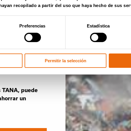
ayan recopilado a partir del uso que haya hecho de sus ser
Preferencias
Estadística
cilaciones
e tambores de
Permitir la selección
resultado es una
os TANA, puede
ahorrar un