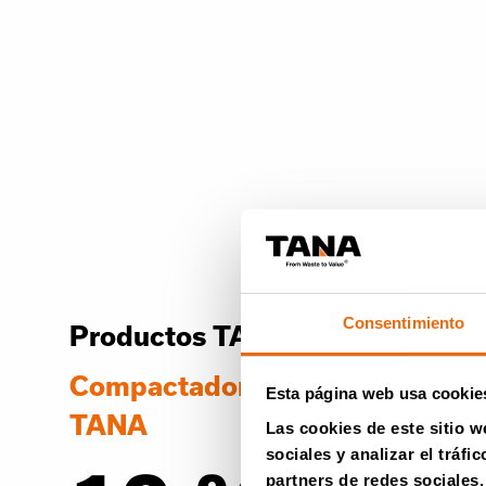
Consentimiento
Productos TANA
Compactadores de rellenos sani
Esta página web usa cookie
TANA
Las cookies de este sitio w
sociales y analizar el trá
partners de redes sociales