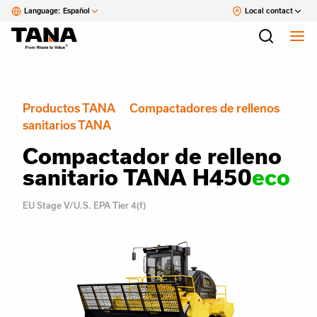
Language:
Español
Local contact
Productos TANA
Compactadores de rellenos
sanitarios TANA
Compactador de relleno
sanitario TANA H450
eco
EU Stage V/U.S. EPA Tier 4(f)