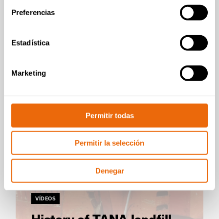
Un año con el
Preferencias
compactador de relleno
sanitario TANA H320
Estadística
Leer la historia
Marketing
Permitir todas
Permitir la selección
Denegar
VÍDEOS