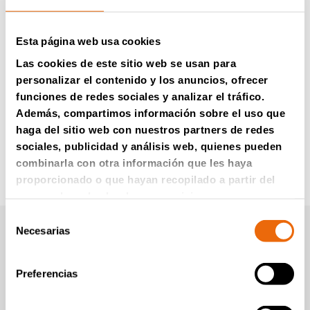
Esta página web usa cookies
Las cookies de este sitio web se usan para
personalizar el contenido y los anuncios, ofrecer
funciones de redes sociales y analizar el tráfico.
Además, compartimos información sobre el uso que
haga del sitio web con nuestros partners de redes
sociales, publicidad y análisis web, quienes pueden
combinarla con otra información que les haya
proporcionado o que hayan recopilado a partir del
uso que haya hecho de sus servicios.
Selección
Necesarias
de
consentimiento
Material recovery and re-use are an ever-growing
business possibility. The concept of reducing, reusing,
Preferencias
and recovering waste to manage waste sustainably can
be done profitably. The more versatile shredding