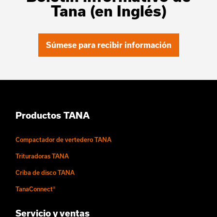
Tana (en Inglés)
Súmese para recibir información
Productos TANA
Compactador de vertedero TANA
Trituradoras TANA
Criba de disco TANA
TanaConnect®
Servicio y ventas