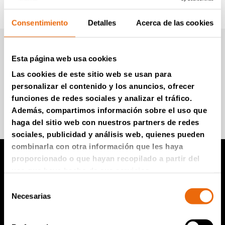
Consentimiento
Detalles
Acerca de las cookies
Boletín informativo de
Esta página web usa cookies
Tana (en Inglés)
Las cookies de este sitio web se usan para
personalizar el contenido y los anuncios, ofrecer
funciones de redes sociales y analizar el tráfico.
Súmese para recibir información
Además, compartimos información sobre el uso que
haga del sitio web con nuestros partners de redes
sociales, publicidad y análisis web, quienes pueden
combinarla con otra información que les haya
proporcionado o que hayan recopilado a partir del
uso que haya hecho de sus servicios.
Productos TANA
Selección
Necesarias
de
Compactador de vertedero TANA
consentimiento
Trituradoras TANA