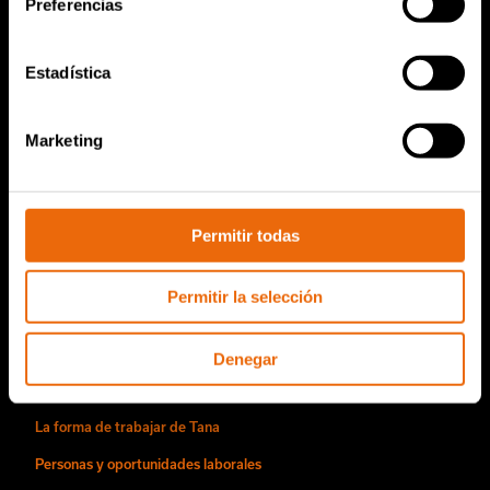
Preferencias
Criba de disco TANA
TanaConnect®
Estadística
Servicio y ventas
Marketing
Servicio y ventas
Piezas de repuesto de TANA
Permitir todas
Conviértase en distribuidor de Tana
Acerca de nosotros
Permitir la selección
Historia de Tana
Denegar
Sostenibilidad
La forma de trabajar de Tana
Personas y oportunidades laborales