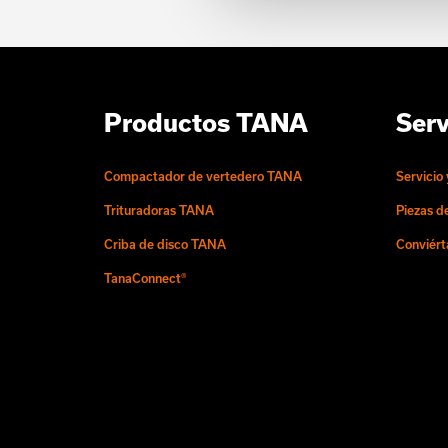
Productos TANA
Serv
Compactador de vertedero TANA
Servicio
Trituradoras TANA
Piezas d
Criba de disco TANA
Conviért
TanaConnect®