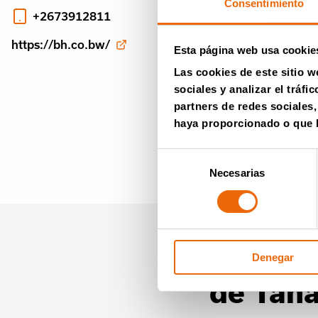
Consentimiento
+2673912811
https://bh.co.bw/
Esta página web usa cookie
Las cookies de este sitio w
sociales y analizar el trá
partners de redes sociales
haya proporcionado o que h
Selección
Necesarias
de
consentimiento
Boletín
Denegar
de Tana