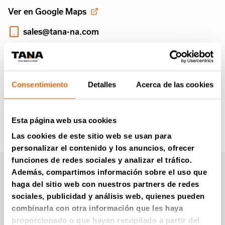
Ver en Google Maps
sales@tana-na.com
+1 806 771 9944
https://www.humdingerequipment.com/
Consentimiento
Detalles
Acerca de las cookies
Esta página web usa cookies
Las cookies de este sitio web se usan para
personalizar el contenido y los anuncios, ofrecer
funciones de redes sociales y analizar el tráfico.
Boletín informativo de
Además, compartimos información sobre el uso que
haga del sitio web con nuestros partners de redes
Tana (en Inglés)
sociales, publicidad y análisis web, quienes pueden
combinarla con otra información que les haya
proporcionado o que hayan recopilado a partir del