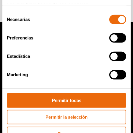
Súmese para recibir información
uso que haya hecho de sus servicios.
Selección
Necesarias
de
consentimiento
Preferencias
Productos TANA
Estadística
Compactador de vertedero TANA
Trituradoras TANA
Marketing
Criba de disco TANA
TanaConnect®
Permitir todas
Servicio y ventas
Permitir la selección
Servicio y ventas
Piezas de repuesto de TANA