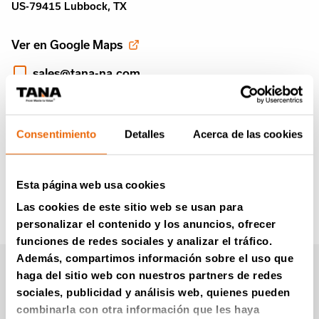
US-79415 Lubbock, TX
Ver en Google Maps
sales@tana-na.com
+1 806 771 9944
https://www.humdingerequipment.com/
Consentimiento
Detalles
Acerca de las cookies
Esta página web usa cookies
Las cookies de este sitio web se usan para
personalizar el contenido y los anuncios, ofrecer
funciones de redes sociales y analizar el tráfico.
Además, compartimos información sobre el uso que
Boletín informativo de
haga del sitio web con nuestros partners de redes
sociales, publicidad y análisis web, quienes pueden
Tana (en Inglés)
combinarla con otra información que les haya