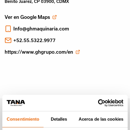
Benito Juarez, CP 03900, CDMX
Ver en Google Maps
Info@ghmaquinaria.com
+52.55.5322.9977
https://www.ghgrupo.com/en
Boletín informativo de
Tana (en Inglés)
Consentimiento
Detalles
Acerca de las cookies