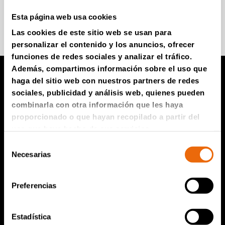
Esta página web usa cookies
Súmese para recibir información
Las cookies de este sitio web se usan para
personalizar el contenido y los anuncios, ofrecer
funciones de redes sociales y analizar el tráfico.
Además, compartimos información sobre el uso que
haga del sitio web con nuestros partners de redes
Productos TANA
sociales, publicidad y análisis web, quienes pueden
combinarla con otra información que les haya
proporcionado o que hayan recopilado a partir del
Compactador de vertedero TANA
uso que haya hecho de sus servicios.
Trituradoras TANA
Selección
Criba de disco TANA
Necesarias
de
consentimiento
TanaConnect®
Preferencias
Servicio y ventas
Estadística
Servicio y ventas