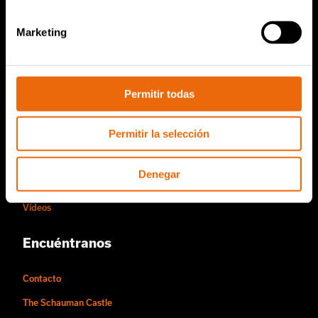
Piezas de repuesto de TANA
Marketing
Conviértase en distribuidor de Tana
Acerca de nosotros
Permitir todas
Historia de Tana
Permitir la selección
Sostenibilidad
La forma de trabajar de Tana
Denegar
Personas y oportunidades laborales
Vídeos
Encuéntranos
Contacto
The Schauman Castle