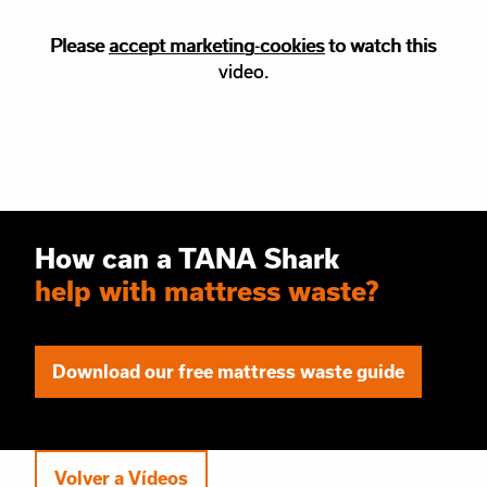
Please
Please accept
accept marketing-cookies
marketing
cookies to watch this
to watch this
video.
video.
How can a TANA Shark
help with mattress waste?
Download our free mattress waste guide
Volver a Vídeos