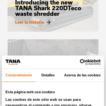
Introducing the new
TANA Shark 220DTeco
waste shredder
Leer la historia
Consentimiento
Detalles
Acerca de las cookies
VÍDEOS
Esta página web usa cookies
Las cookies de este sitio web se usan para
TANA Shark 440DT waste shredder
personalizar el contenido y los anuncios, ofrecer