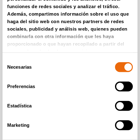
Shredding tyres with
funciones de redes sociales y analizar el tráfico.
TANA Shark
Además, compartimos información sobre el uso que
Leer la historia
haga del sitio web con nuestros partners de redes
sociales, publicidad y análisis web, quienes pueden
combinarla con otra información que les haya
proporcionado o que hayan recopilado a partir del
uso que haya hecho de sus servicios.
Selección
Necesarias
de
consentimiento
Preferencias
VÍDEOS
Estadística
TANA Shark 440DTeco waste shredder
Fantastic plastic
Marketing
processing made easy
with TANA