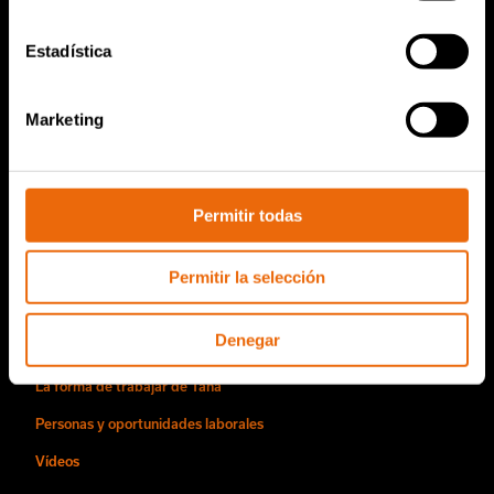
TanaConnect®
Estadística
Servicio y ventas
Marketing
Servicio y ventas
Piezas de repuesto de TANA
Conviértase en distribuidor de Tana
Permitir todas
Acerca de nosotros
Permitir la selección
Historia de Tana
Denegar
Sostenibilidad
La forma de trabajar de Tana
Personas y oportunidades laborales
Vídeos