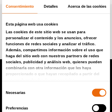
Consentimiento
Detalles
Acerca de las cookies
Boletín informativo de
Tana (en Inglés)
Esta página web usa cookies
Las cookies de este sitio web se usan para
personalizar el contenido y los anuncios, ofrecer
Súmese para recibir información
funciones de redes sociales y analizar el tráfico.
Además, compartimos información sobre el uso que
haga del sitio web con nuestros partners de redes
sociales, publicidad y análisis web, quienes pueden
combinarla con otra información que les haya
proporcionado o que hayan recopilado a partir del
Productos TANA
uso que haya hecho de sus servicios.
Selección
Compactador de vertedero TANA
Necesarias
de
Trituradoras TANA
consentimiento
Criba de disco TANA
Preferencias