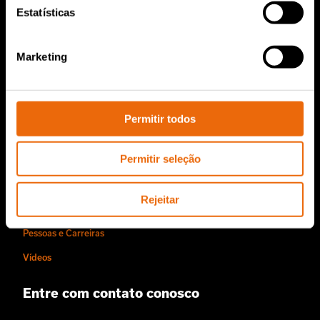
Estatísticas
Serviços e Vendas
Marketing
Serviços e Vendas
Peças de reposição TANA
Permitir todos
Sobre nós
Permitir seleção
História da Tana
Sustentabilidade
Rejeitar
O estilo Tana de trabalhar
Pessoas e Carreiras
Vídeos
Entre com contato conosco