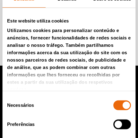
Newsletter da Tana (em
inglês)
Este website utiliza cookies
Utilizamos cookies para personalizar conteúdo e
anúncios, fornecer funcionalidades de redes sociais e
Participe e saiba mais.
analisar o nosso tráfego. Também partilhamos
informações acerca da sua utilização do site com os
nossos parceiros de redes sociais, de publicidade e
de análise, que as podem combinar com outras
informações que lhes forneceu ou recolhidas por
estes a partir da sua utilização dos respetivos
Produtos TANA
serviços.
Seleção
Compactador para aterro da TANA
Necessários
de
consentimento
Triturador TANA
Preferências
Peneira de discos TANA
TanaConnect®