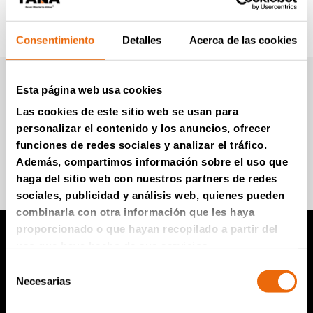
Consentimiento
Detalles
Acerca de las cookies
Boletín informativo de
Esta página web usa cookies
Tana (en Inglés)
Las cookies de este sitio web se usan para
personalizar el contenido y los anuncios, ofrecer
funciones de redes sociales y analizar el tráfico.
Súmese para recibir información
Además, compartimos información sobre el uso que
haga del sitio web con nuestros partners de redes
sociales, publicidad y análisis web, quienes pueden
combinarla con otra información que les haya
proporcionado o que hayan recopilado a partir del
uso que haya hecho de sus servicios.
Productos TANA
Selección
Necesarias
de
Compactador de vertedero TANA
consentimiento