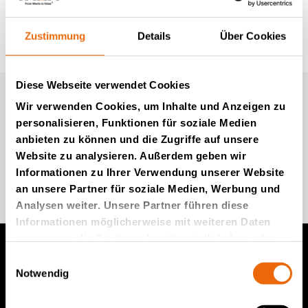
Zustimmung
Details
Über Cookies
Diese Webseite verwendet Cookies
Newsletter von Tana (auf
Wir verwenden Cookies, um Inhalte und Anzeigen zu
Englisch)
personalisieren, Funktionen für soziale Medien
anbieten zu können und die Zugriffe auf unsere
Website zu analysieren. Außerdem geben wir
Informationen zu Ihrer Verwendung unserer Website
Kommen Sie zu uns
an unsere Partner für soziale Medien, Werbung und
Analysen weiter. Unsere Partner führen diese
Informationen möglicherweise mit weiteren Daten
zusammen, die Sie ihnen bereitgestellt haben oder
die sie im Rahmen Ihrer Nutzung der Dienste
Einwilligungsauswahl
gesammelt haben.
Produkte von TANA
Notwendig