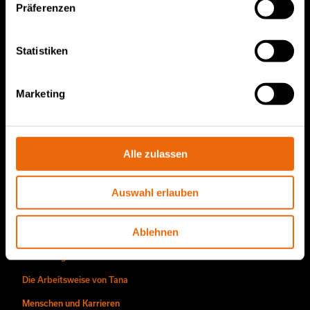
TANA Müllverdichter
Präferenzen
TANA Abfallzerkleinerer
TANA Scheibensieb
Statistiken
TanaConnect®
Marketing
Service und Vertrieb
Service und Vertrieb
Alle zulassen
TANA-Ersatzteile
Auswahl erlauben
Über uns
Ablehnen
Die Story von Tana
Nachhaltigkeit
Die Arbeitsweise von Tana
Menschen und Karrieren