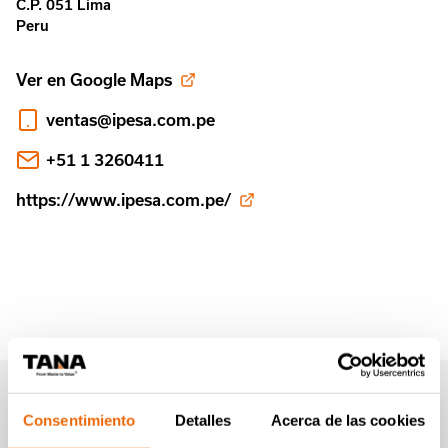
C.P. 051 Lima
Peru
Ver en Google Maps
ventas@ipesa.com.pe
+51 1 3260411
https://www.ipesa.com.pe/
Boletín informativo de
Consentimiento
Detalles
Acerca de las cookies
Tana (en Inglés)