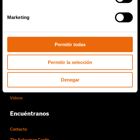
Servicio y ventas
Piezas de repuesto de TANA
Marketing
Conviértase en distribuidor de Tana
Acerca de nosotros
Permitir todas
Historia de Tana
Permitir la selección
Sostenibilidad
La forma de trabajar de Tana
Denegar
Personas y oportunidades laborales
Vídeos
Encuéntranos
Contacto
The Schauman Castle