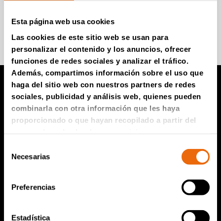
Esta página web usa cookies
Súmese para recibir información
Las cookies de este sitio web se usan para
personalizar el contenido y los anuncios, ofrecer
funciones de redes sociales y analizar el tráfico.
Además, compartimos información sobre el uso que
haga del sitio web con nuestros partners de redes
sociales, publicidad y análisis web, quienes pueden
Productos TANA
combinarla con otra información que les haya
proporcionado o que hayan recopilado a partir del
Compactador de vertedero TANA
uso que haya hecho de sus servicios.
Trituradoras TANA
Selección
Necesarias
de
Criba de disco TANA
consentimiento
TanaConnect®
Preferencias
Servicio y ventas
Estadística