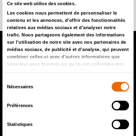
Ce site web utilise des cookies.
Rejoignez-nous
Les cookies nous permettent de personnaliser le
contenu et les annonces, d'offrir des fonctionnalités
relatives aux médias sociaux et d'analyser notre
trafic. Nous partageons également des informations
sur l'utilisation de notre site avec nos partenaires de
médias sociaux, de publicité et d'analyse, qui peuvent
Produits TANA
combiner celles-ci avec d'autres informations que
vous leur avez fournies ou qu'ils ont collectées lors
Compacteur de décharges TANA
de votre utilisation de leurs services.
Broyeurs de déchets TANA
Sélection
Nécessaires
du
Crible à disque TANA
consentement
TanaConnect®
Préférences
Service et ventes
Statistiques
Service et ventes