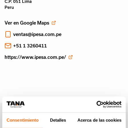
C.P. 051 Lima
Peru
Ver en Google Maps
ventas@ipesa.com.pe
+51 1 3260411
https://www.ipesa.com.pe/
Boletín informativo de
Consentimiento
Detalles
Acerca de las cookies
Tana (en Inglés)