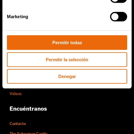
Servicio y ventas
Piezas de repuesto de TANA
Marketing
Conviértase en distribuidor de Tana
Acerca de nosotros
Permitir todas
Historia de Tana
Permitir la selección
Sostenibilidad
La forma de trabajar de Tana
Denegar
Personas y oportunidades laborales
Vídeos
Encuéntranos
Contacto
The Schauman Castle