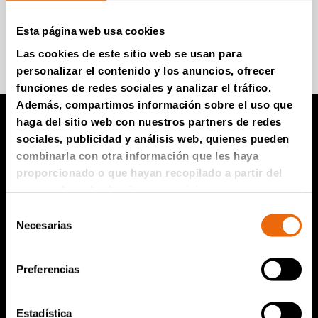
Esta página web usa cookies
Súmese para recibir información
Las cookies de este sitio web se usan para
personalizar el contenido y los anuncios, ofrecer
funciones de redes sociales y analizar el tráfico.
Además, compartimos información sobre el uso que
haga del sitio web con nuestros partners de redes
sociales, publicidad y análisis web, quienes pueden
Productos TANA
combinarla con otra información que les haya
proporcionado o que hayan recopilado a partir del
Compactador de vertedero TANA
uso que haya hecho de sus servicios.
Trituradoras TANA
Selección
Necesarias
de
Criba de disco TANA
consentimiento
TanaConnect®
Preferencias
Servicio y ventas
Estadística