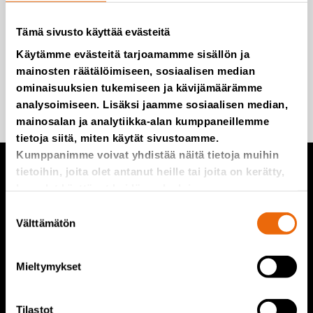
Emme roskaa, edes postitse.
Tämä sivusto käyttää evästeitä
Käytämme evästeitä tarjoamamme sisällön ja
mainosten räätälöimiseen, sosiaalisen median
ominaisuuksien tukemiseen ja kävijämäärämme
Lisää minut postituslistalle
analysoimiseen. Lisäksi jaamme sosiaalisen median,
mainosalan ja analytiikka-alan kumppaneillemme
tietoja siitä, miten käytät sivustoamme.
Kumppanimme voivat yhdistää näitä tietoja muihin
tietoihin, joita olet antanut heille tai joita on kerätty,
kun olet käyttänyt heidän palvelujaan.
TANA tuotteet
Suostumuksen
Välttämätön
valinta
TANA kaatopaikkajyrät
TANA repijät
Mieltymykset
TANA kiekkoseula
TanaConnect®
Tilastot