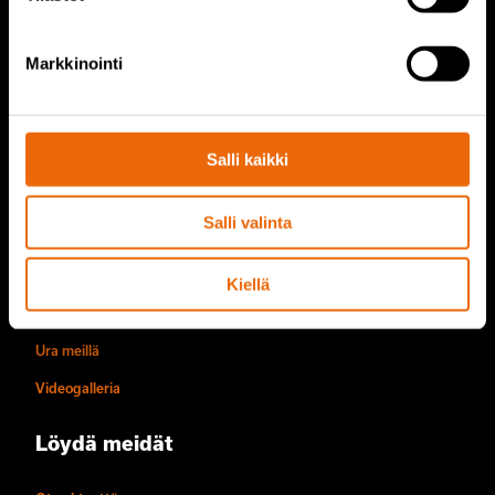
Palvelut
Markkinointi
Tana palvelut
TANA varaosat
Salli kaikki
Tietoa meistä
Salli valinta
Yrityksen historia
Toimintatavat
Kiellä
Vastuullisuus
Ura meillä
Videogalleria
Löydä meidät