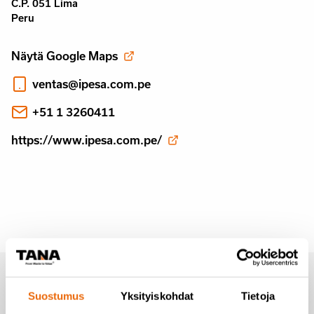
C.P. 051 Lima
Peru
Näytä Google Maps
ventas@ipesa.com.pe
+51 1 3260411
https://www.ipesa.com.pe/
Tilaa uutiset Tanalta
Suostumus
Yksityiskohdat
Tietoja