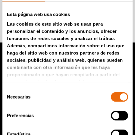
Esta página web usa cookies
Súmese para recibir información
Las cookies de este sitio web se usan para
personalizar el contenido y los anuncios, ofrecer
funciones de redes sociales y analizar el tráfico.
Además, compartimos información sobre el uso que
haga del sitio web con nuestros partners de redes
sociales, publicidad y análisis web, quienes pueden
Productos TANA
combinarla con otra información que les haya
proporcionado o que hayan recopilado a partir del
Compactador de vertedero TANA
uso que haya hecho de sus servicios.
Trituradoras TANA
Selección
Necesarias
de
Criba de disco TANA
consentimiento
TanaConnect®
Preferencias
Servicio y ventas
Estadística