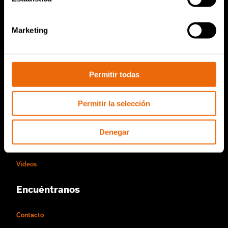
Servicio y ventas
Piezas de repuesto de TANA
Marketing
Conviértase en distribuidor de Tana
Acerca de nosotros
Permitir todas
Historia de Tana
Permitir la selección
Sostenibilidad
La forma de trabajar de Tana
Denegar
Personas y oportunidades laborales
Vídeos
Encuéntranos
Contacto