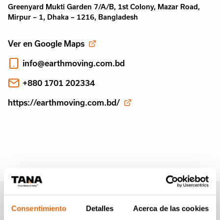
Greenyard Mukti Garden 7/A/B, 1st Colony, Mazar Road,
Mirpur – 1, Dhaka – 1216, Bangladesh
Ver en Google Maps
info@earthmoving.com.bd
+880 1701 202334
https://earthmoving.com.bd/
Boletín informativo de
Consentimiento
Detalles
Acerca de las cookies
Tana (en Inglés)