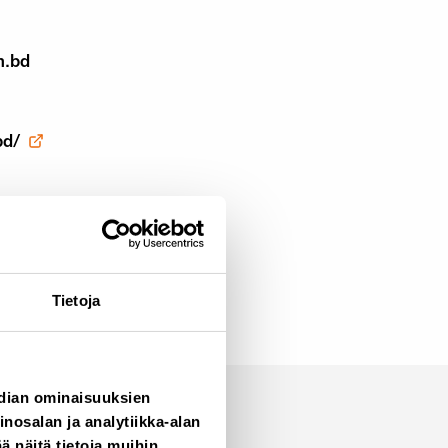
m.bd
bd/
Tietoja
edian ominaisuuksien
osalan ja analytiikka-alan
 näitä tietoja muihin