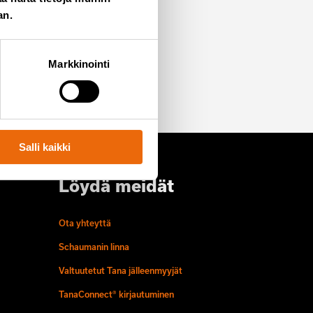
an.
t postituslistalle
Markkinointi
Salli kaikki
Löydä meidät
Ota yhteyttä
Schaumanin linna
Valtuutetut Tana jälleenmyyjät
TanaConnect® kirjautuminen