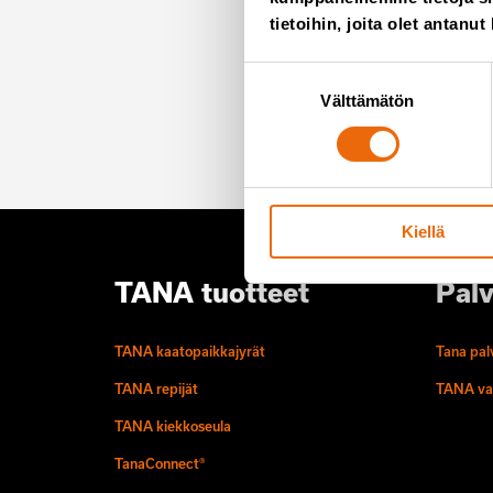
Tilaa u
tietoihin, joita olet antanut
Suostumuksen
Emme roskaa, e
Välttämätön
valinta
Kiellä
TANA tuotteet
Palv
TANA kaatopaikkajyrät
Tana pal
TANA repijät
TANA va
TANA kiekkoseula
TanaConnect®