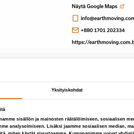
Näytä Google Maps
info@earthmoving.co
+880 1701 202334
https://earthmoving.com.
Yksityiskohdat
itä
mamme sisällön ja mainosten räätälöimiseen, sosiaalisen m
me analysoimiseen. Lisäksi jaamme sosiaalisen median, main
itä, miten käytät sivustoamme. Kumppanimme voivat yhdistää