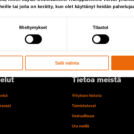
utiset Tanalta
 heille tai joita on kerätty, kun olet käyttänyt heidän palveluja
Lisää minu
des postitse.
Mieltymykset
Tilastot
Salli valinta
elut
Tietoa meistä
velut
Yrityksen historia
raosat
Toimintatavat
Vastuullisuus
Ura meillä