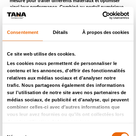
mesure pour traiter différents matériaux et optimiser
ainsi leur performance. Combiné au portail numérique
TanaConnect®
, le système offre un contrôle en temps
réel, des données de production et un aperçu de l’état
de la machine, garantissant une rationalisation des
Consentement
Détails
À propos des cookies
opérations et une réduction des temps
d’immobilisation.
Ce site web utilise des cookies.
Les cookies nous permettent de personnaliser le
Données techniques
contenu et les annonces, d'offrir des fonctionnalités
relatives aux médias sociaux et d'analyser notre
Caractéristiques spéciales
trafic. Nous partageons également des informations
sur l'utilisation de notre site avec nos partenaires de
Photos
médias sociaux, de publicité et d'analyse, qui peuvent
combiner celles-ci avec d'autres informations que
vous leur avez fournies ou qu'ils ont collectées lors
de votre utilisation de leurs services.
Sélection