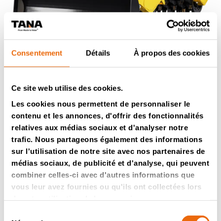
Consentement
Détails
À propos des cookies
Bien plus qu’une
machine.
Le compacteur
Ce site web utilise des cookies.
TANA répond à tous vos
Les cookies nous permettent de personnaliser le
besoins.
contenu et les annonces, d'offrir des fonctionnalités
relatives aux médias sociaux et d'analyser notre
trafic. Nous partageons également des informations
Les compacteurs de décharges TANA sont dotés d’un
sur l'utilisation de notre site avec nos partenaires de
châssis rigide et non oscillant qui utilise le poids de la
médias sociaux, de publicité et d'analyse, qui peuvent
machine par le biais de deux tambours de pleine
combiner celles-ci avec d'autres informations que
largeur et de dents de broyage. Le compactage permet
vous leur avez fournies ou qu'ils ont collectées lors
de ce fait une décharge régulière et ferme.
de votre utilisation de leurs services.
Sélection
Plus précis qu’une machine sur quatre-