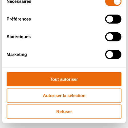
Nécessaires
du
roues
consentement
Une consommation en carburant plus
Préférences
économique qu’un quatre-roues
Un taux de compactage de 10 % supérieur
Statistiques
garanti au minimum par rapport à
n’importe quelle autre machine
Marketing
Le centre de gravité le plus faible parmi
tous les compacteurs pour décharges
Une inclinaison maximum supérieure à 50
degrés
Tout autoriser
Un compactage fiable et régulier grâce aux
Autoriser la sélection
tambours pleine largeur
Une cabine offrant la meilleure visibilité de
Refuser
sa catégorie