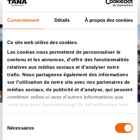
Consentement
Détails
À propos des cookies
Ce site web utilise des cookies.
Les cookies nous permettent de personnaliser le
contenu et les annonces, d'offrir des fonctionnalités
relatives aux médias sociaux et d'analyser notre
trafic. Nous partageons également des informations
sur l'utilisation de notre site avec nos partenaires de
médias sociaux, de publicité et d'analyse, qui peuvent
combiner celles-ci avec d'autres informations que
vous leur avez fournies ou qu'ils ont collectées lors
de votre utilisation de leurs services.
Sélection
La mission
Des déchets
Nécessaires
du
aux produits à valeur
consentement