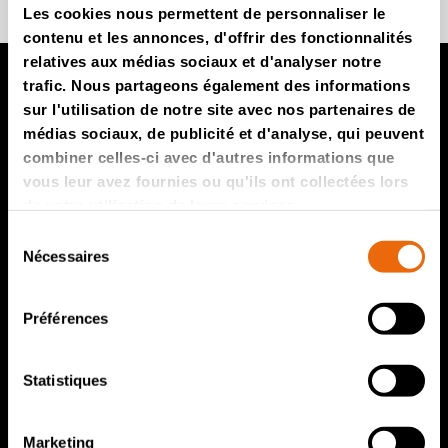
Les cookies nous permettent de personnaliser le
contenu et les annonces, d'offrir des fonctionnalités
relatives aux médias sociaux et d'analyser notre
trafic. Nous partageons également des informations
sur l'utilisation de notre site avec nos partenaires de
Produits TANA
médias sociaux, de publicité et d'analyse, qui peuvent
combiner celles-ci avec d'autres informations que
Compacteur de décharges TANA
vous leur avez fournies ou qu'ils ont collectées lors
Broyeurs de déchets TANA
de votre utilisation de leurs services.
Crible à disque TANA
Sélection
Nécessaires
du
TanaConnect®
consentement
Service et ventes
Préférences
Service et ventes
Statistiques
Pièces de rechange TANA
Marketing