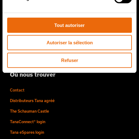
À notre sujet
L’histoire de Tana
Tout autoriser
Durabilité
Une méthode de travail signée Tana
Autoriser la sélection
Équipes et carrières
Vidéos
Refuser
Où nous trouver
Contact
Distributeurs Tana agréé
The Schauman Castle
TanaConnect® login
Tana eSpares login