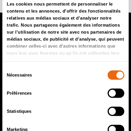
Les cookies nous permettent de personnaliser le
contenu et les annonces, d'offrir des fonctionnalités
relatives aux médias sociaux et d'analyser notre
trafic. Nous partageons également des informations
sur l'utilisation de notre site avec nos partenaires de
Produits TANA
médias sociaux, de publicité et d'analyse, qui peuvent
combiner celles-ci avec d'autres informations que
Compacteur de décharges TANA
vous leur avez fournies ou qu'ils ont collectées lors
Broyeurs de déchets TANA
de votre utilisation de leurs services.
Crible à disque TANA
Sélection
Nécessaires
du
TanaConnect®
consentement
Service et ventes
Préférences
Service et ventes
Statistiques
Pièces de rechange TANA
Marketing