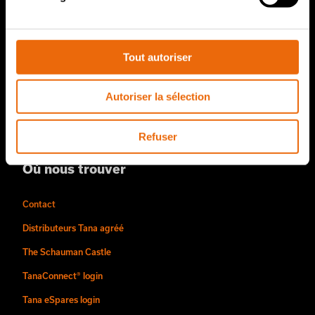
À notre sujet
L’histoire de Tana
Tout autoriser
Durabilité
Une méthode de travail signée Tana
Autoriser la sélection
Équipes et carrières
Vidéos
Refuser
Où nous trouver
Contact
Distributeurs Tana agréé
The Schauman Castle
TanaConnect® login
Tana eSpares login