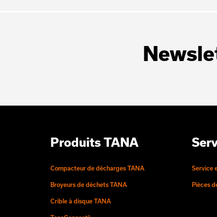
Newsle
Produits TANA
Serv
Compacteur de décharges TANA
Service 
Broyeurs de déchets TANA
Pièces 
Crible à disque TANA