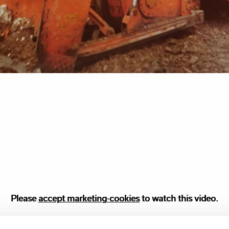
Please
Please accept
accept marketing-cookies
marketing
cookies to watch this video.
to watch this video.