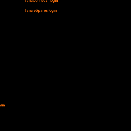
TanaConnect® login
Tana eSpares login
ana