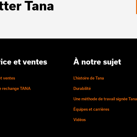
tter Tana
ice et ventes
À notre sujet
et ventes
L’histoire de Tana
de rechange TANA
Durabilité
Une méthode de travail signée Tana
Équipes et carrières
Vidéos