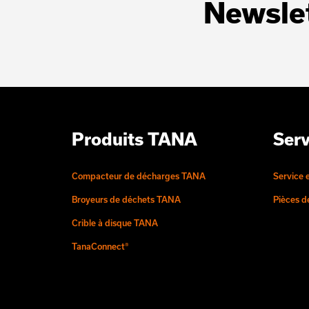
Newsle
Produits TANA
Serv
Compacteur de décharges TANA
Service 
Broyeurs de déchets TANA
Pièces 
Crible à disque TANA
TanaConnect®