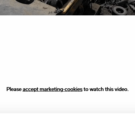
Please
Please accept
accept marketing-cookies
marketing
cookies to watch this video.
to watch this video.