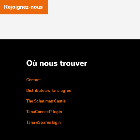
Rejoignez-nous
Où nous trouver
Contact
Distributeurs Tana agréé
The Schauman Castle
TanaConnect® login
Tana eSpares login