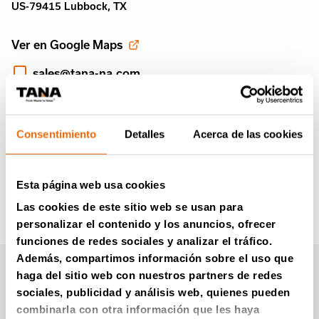
US-79415 Lubbock, TX
Ver en Google Maps
sales@tana-na.com
+1 806 771 9944
https://www.humdingerequipment.com/
Consentimiento
Detalles
Acerca de las cookies
Esta página web usa cookies
Las cookies de este sitio web se usan para
personalizar el contenido y los anuncios, ofrecer
funciones de redes sociales y analizar el tráfico.
Además, compartimos información sobre el uso que
Boletín informativo de
haga del sitio web con nuestros partners de redes
sociales, publicidad y análisis web, quienes pueden
Tana (en Inglés)
combinarla con otra información que les haya