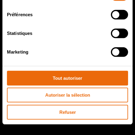
consentement
Une méthode de travail signée Tana
Préférences
Équipes et carrières
Vidéos
Statistiques
Où nous trouver
Marketing
Contact
Distributeurs Tana agréé
Tout autoriser
The Schauman Castle
TanaConnect® login
Autoriser la sélection
Tana eSpares login
Refuser