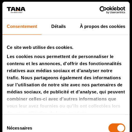
Produits TANA
Compacteur de décharges TANA
Consentement
Détails
À propos des cookies
Broyeurs de déchets TANA
Crible à disque TANA
Ce site web utilise des cookies.
TanaConnect®
Les cookies nous permettent de personnaliser le
contenu et les annonces, d'offrir des fonctionnalités
Service et ventes
relatives aux médias sociaux et d'analyser notre
trafic. Nous partageons également des informations
Service et ventes
sur l'utilisation de notre site avec nos partenaires de
médias sociaux, de publicité et d'analyse, qui peuvent
Pièces de rechange TANA
combiner celles-ci avec d'autres informations que
À notre sujet
vous leur avez fournies ou qu'ils ont collectées lors
de votre utilisation de leurs services.
L’histoire de Tana
Sélection
Nécessaires
du
Durabilité