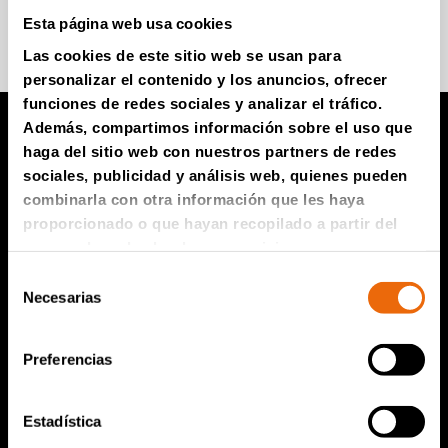
Súmese para recibir información
Esta página web usa cookies
Las cookies de este sitio web se usan para
personalizar el contenido y los anuncios, ofrecer
funciones de redes sociales y analizar el tráfico.
Además, compartimos información sobre el uso que
haga del sitio web con nuestros partners de redes
Productos TANA
sociales, publicidad y análisis web, quienes pueden
combinarla con otra información que les haya
Compactador de vertedero TANA
proporcionado o que hayan recopilado a partir del
uso que haya hecho de sus servicios.
Trituradoras TANA
Selección
Criba de disco TANA
Necesarias
de
TanaConnect®
consentimiento
Preferencias
Servicio y ventas
Servicio y ventas
Estadística