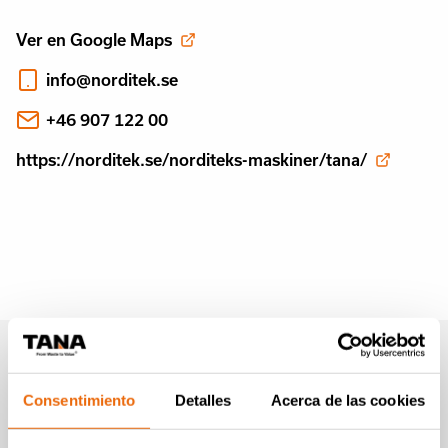
Ver en Google Maps
info@norditek.se
+46 907 122 00
https://norditek.se/norditeks-maskiner/tana/
Boletín informativo de
Tana (en Inglés)
Consentimiento
Detalles
Acerca de las cookies