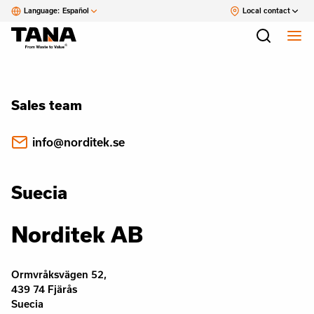
Language:
Español
Local contact
Sales team
info@norditek.se
Suecia
Norditek AB
Ormvråksvägen 52,
439 74 Fjärås
Suecia