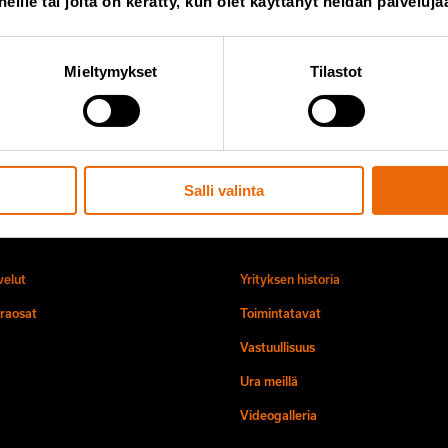
 heille tai joita on kerätty, kun olet käyttänyt heidän palveluja
Lisää minu
des postitse.
Mieltymykset
Tilastot
Salli valinta
elut
Tietoa meistä
velut
Yrityksen historia
raosat
Toimintatavat
Vastuullisuus
Ura meillä
Videogalleria