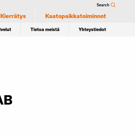
Search
Kierrätys
Kaatopaikkatoiminnot
lvelut
Tietoa meistä
Yhteystiedot
AB