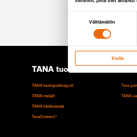
tietoihin, joita olet antanut
Emme roskaa, e
Suostumuksen
Välttämätön
valinta
Kiellä
TANA tuotteet
Palv
TANA kaatopaikkajyrät
Tana pal
TANA repijät
TANA va
TANA kiekkoseula
TanaConnect®