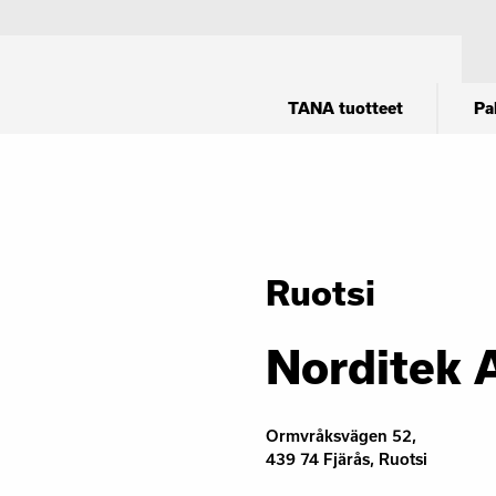
TANA tuotteet
Pa
Ruotsi
Norditek 
Ormvråksvägen 52,
439 74 Fjärås, Ruotsi