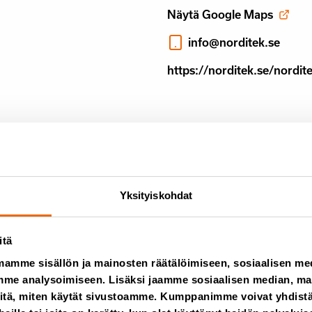
Näytä Google Maps
info@norditek.se
https://norditek.se/nordit
Yksityiskohdat
itä
mamme sisällön ja mainosten räätälöimiseen, sosiaalisen m
utiset Tanalta
me analysoimiseen. Lisäksi jaamme sosiaalisen median, main
itä, miten käytät sivustoamme. Kumppanimme voivat yhdistää