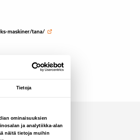
eks-maskiner/tana/
Tietoja
edian ominaisuuksien
osalan ja analytiikka-alan
 näitä tietoja muihin