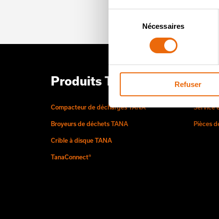
Sélection
Nécessaires
du
consentement
Produits TANA
Serv
Refuser
Compacteur de décharges TANA
Service 
Broyeurs de déchets TANA
Pièces 
Crible à disque TANA
TanaConnect®