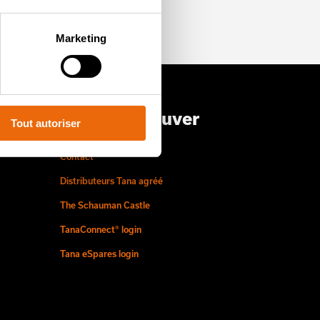
Marketing
Où nous trouver
Tout autoriser
Contact
Distributeurs Tana agréé
The Schauman Castle
TanaConnect® login
Tana eSpares login