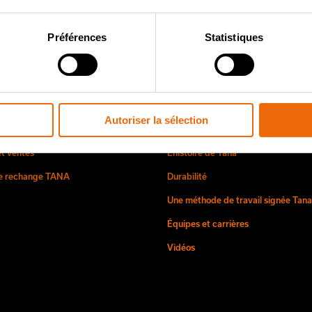
Préférences
Statistiques
ice et ventes
À notre sujet
Autoriser la sélection
et ventes
L’histoire de Tana
de rechange TANA
Durabilité
Une méthode de travail signée Tana
Équipes et carrières
Vidéos