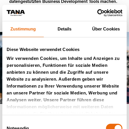
datengestützten Business Development Tools machen.
Zustimmung
Details
Über Cookies
Diese Webseite verwendet Cookies
Wir verwenden Cookies, um Inhalte und Anzeigen zu
personalisieren, Funktionen für soziale Medien
anbieten zu können und die Zugriffe auf unsere
Website zu analysieren. Außerdem geben wir
Informationen zu Ihrer Verwendung unserer Website
an unsere Partner für soziale Medien, Werbung und
Analysen weiter. Unsere Partner führen diese
Informationen möglicherweise mit weiteren Daten
zusammen, die Sie ihnen bereitgestellt haben oder
die sie im Rahmen Ihrer Nutzung der Dienste
Einwilligungsauswahl
Die Mission
From Waste
gesammelt haben.
Notwendig