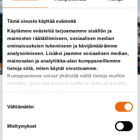
Tämä sivusto käyttää evästeitä
Käytämme evästeitä tarjoamamme sisällön ja
mainosten räätälöimiseen, sosiaalisen median
ominaisuuksien tukemiseen ja kävijämäärämme
analysoimiseen. Lisäksi jaamme sosiaalisen median,
mainosalan ja analytiikka-alan kumppaneillemme
tietoja siitä, miten käytät sivustoamme.
Kumppanimme voivat yhdistää näitä tietoja muihin
tietoihin, joita olet antanut heille tai joita on kerätty,
kun olet käyttänyt heidän palvelujaan.
Missio
Jätteestä
Suostumuksen
lisäarvoa
Välttämätön
valinta
Mieltymykset
Olemme matkalla kohti kiertotaloutta. Asioiden
muuttaminen onnistuu helpoiten siten, että kehitetään
jo käytössä olevia resursseja ja työskentelytapoja.