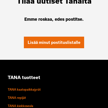
Tilaa uutiset Tanalta
Emme roskaa, edes postitse.
Lisää minut postituslistalle
TANA tuotteet
TANA kaatopaikkajyrät
TANA repijät
TANA kiekkoseula