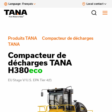
Language:
Français
Local contact
Produits TANA
Compacteur de décharges
TANA
Compacteur de
décharges TANA
H380
eco
EU Stage V/U.S. EPA Tier 4(f)