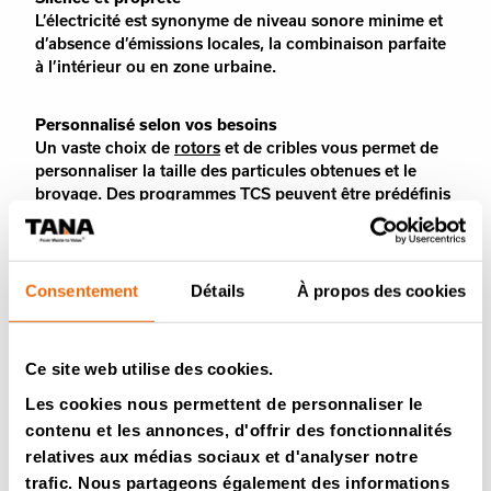
L’électricité est synonyme de niveau sonore minime et
d’absence d’émissions locales, la combinaison parfaite
à l’intérieur ou en zone urbaine.
Personnalisé selon vos besoins
Un vaste choix de
rotors
et de cribles vous permet de
personnaliser la taille des particules obtenues et le
broyage. Des programmes
TCS
peuvent être prédéfinis
ou adaptés selon les matériaux.
Construit pour durer
Consentement
Détails
À propos des cookies
La construction robuste est adaptée aux conditions
difficiles, tandis que les points d’accès facile et la
périodicité de la maintenance préventive (toutes les
500 heures) permettent de raccourcir les périodes
Ce site web utilise des cookies.
d’immobilisation.
Les cookies nous permettent de personnaliser le
contenu et les annonces, d'offrir des fonctionnalités
Des commandes intelligentes et une grande simplicité
relatives aux médias sociaux et d'analyser notre
d’utilisation
trafic. Nous partageons également des informations