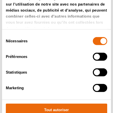
L’interface conviviale de l’écran tactile simplifie
sur l'utilisation de notre site avec nos partenaires de
l’utilisation de la machine. Le réglage de l’angle du
médias sociaux, de publicité et d'analyse, qui peuvent
convoyeur (30° ± 10°) et l’absence de chaîne facilitent
combiner celles-ci avec d'autres informations que
les opérations de maintenance et fluidifient le passage
des matériaux.
vous leur avez fournies ou qu'ils ont collectées lors
de votre utilisation de leurs services.
Sélection
Nécessaires
du
Caractéristiques techniques
consentement
Préférences
Statistiques
Marketing
Tout autoriser