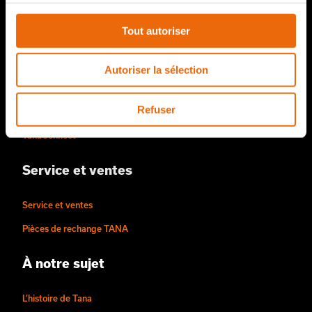
Produits TANA
Tout autoriser
Compacteur de décharges TANA
Autoriser la sélection
Broyeurs de déchets TANA
Refuser
Crible à disque TANA
TanaConnect®
Service et ventes
Service et ventes
Pièces de rechange TANA
À notre sujet
L’histoire de Tana