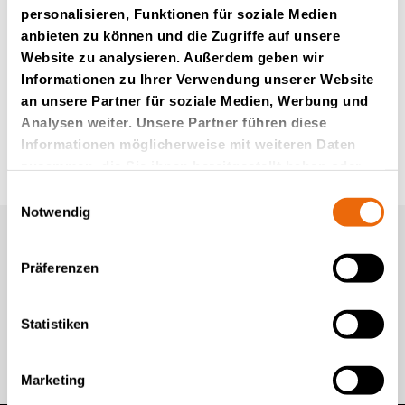
personalisieren, Funktionen für soziale Medien
+886 912 815 069
anbieten zu können und die Zugriffe auf unsere
Website zu analysieren. Außerdem geben wir
Informationen zu Ihrer Verwendung unserer Website
an unsere Partner für soziale Medien, Werbung und
Analysen weiter. Unsere Partner führen diese
Informationen möglicherweise mit weiteren Daten
zusammen, die Sie ihnen bereitgestellt haben oder
die sie im Rahmen Ihrer Nutzung der Dienste
Einwilligungsauswahl
gesammelt haben.
Notwendig
Newsletter von Tana (auf
Englisch)
Präferenzen
Statistiken
Kommen Sie zu uns
Marketing