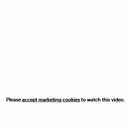
Please
Please accept
accept marketing-cookies
marketing
cookies to watch this video.
to watch this video.