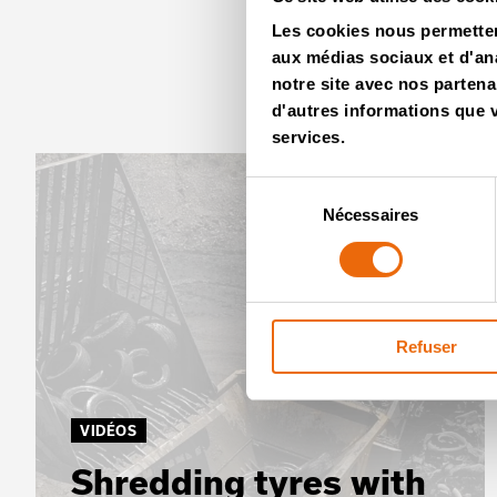
Les cookies nous permettent
aux médias sociaux et d'ana
notre site avec nos partena
d'autres informations que vo
services.
Sélection
Nécessaires
du
consentement
Refuser
VIDÉOS
Shredding tyres with