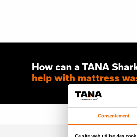
How can a TANA Shar
help with mattress wa
Revenir aux Vidé
Consentement
Ce site web utilise des cook