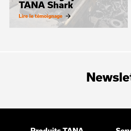
TANA Shark
Lire le témoignage
Newsle
Produits TANA
Serv