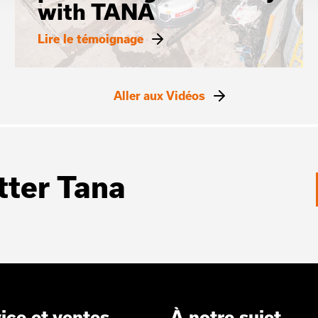
with TANA
Lire le témoignage
Aller aux Vidéos
tter Tana
ice et ventes
À notre sujet