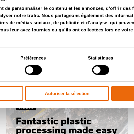
 de personnaliser le contenu et les annonces, d'offrir des f
lyser notre trafic. Nous partageons également des informatio
ires de médias sociaux, de publicité et d'analyse, qui peuve
Vidéos
us leur avez fournies ou qu'ils ont collectées lors de votre 
Préférences
Statistiques
Autoriser la sélection
VIDÉOS
Fantastic plastic
processing made easy