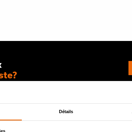
k
ste?
os
Détails
ies.