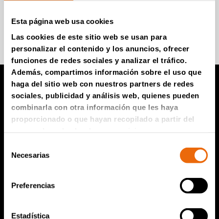
Esta página web usa cookies
Súmese para recibir información
Las cookies de este sitio web se usan para
personalizar el contenido y los anuncios, ofrecer
funciones de redes sociales y analizar el tráfico.
Además, compartimos información sobre el uso que
haga del sitio web con nuestros partners de redes
sociales, publicidad y análisis web, quienes pueden
Productos TANA
combinarla con otra información que les haya
proporcionado o que hayan recopilado a partir del
Compactador de vertedero TANA
uso que haya hecho de sus servicios.
Trituradoras TANA
Selección
Necesarias
de
Criba de disco TANA
consentimiento
TanaConnect®
Preferencias
Servicio y ventas
Estadística