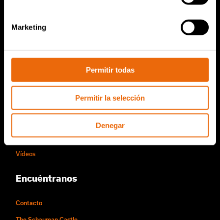
Servicio y ventas
Piezas de repuesto de TANA
Marketing
Conviértase en distribuidor de Tana
Acerca de nosotros
Permitir todas
Historia de Tana
Permitir la selección
Sostenibilidad
La forma de trabajar de Tana
Denegar
Personas y oportunidades laborales
Vídeos
Encuéntranos
Contacto
The Schauman Castle