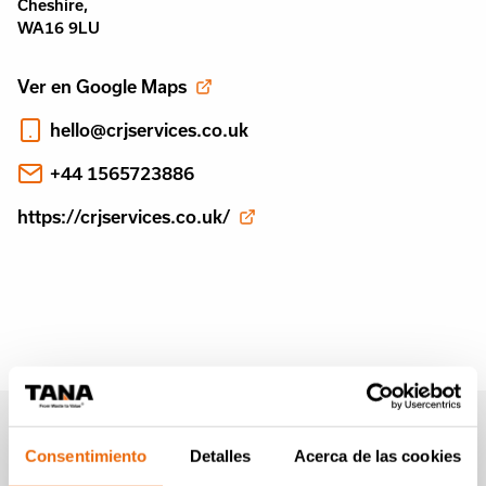
Cheshire,
WA16 9LU
Ver en Google Maps
hello@crjservices.co.uk
+44 1565723886
https://crjservices.co.uk/
Boletín informativo de
Consentimiento
Detalles
Acerca de las cookies
Tana (en Inglés)