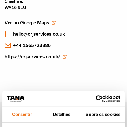
Cheshire,
WA16 9LU
Ver no Google Maps
hello@crjservices.co.uk
+44 1565723886
https://crjservices.co.uk/
Newsletter da Tana (em
Consentir
Detalhes
Sobre os cookies
inglês)