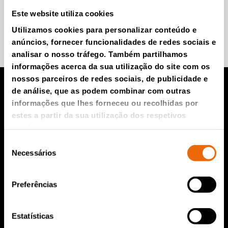
Este website utiliza cookies
Utilizamos cookies para personalizar conteúdo e
Participe e saiba mais.
anúncios, fornecer funcionalidades de redes sociais e
analisar o nosso tráfego. Também partilhamos
informações acerca da sua utilização do site com os
nossos parceiros de redes sociais, de publicidade e
de análise, que as podem combinar com outras
informações que lhes forneceu ou recolhidas por
Produtos TANA
estes a partir da sua utilização dos respetivos
serviços.
Compactador para aterro da TANA
Seleção
Triturador TANA
Necessários
de
Peneira de discos TANA
consentimento
TanaConnect®
Preferências
Serviços e Vendas
Estatísticas