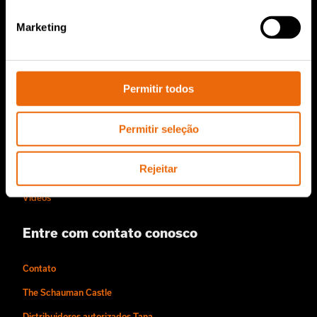
Serviços e Vendas
Marketing
Peças de reposição TANA
Sobre nós
Permitir todos
História da Tana
Sustentabilidade
Permitir seleção
O estilo Tana de trabalhar
Rejeitar
Pessoas e Carreiras
Vídeos
Entre com contato conosco
Contato
The Schauman Castle
Distribuidores autorizados Tana