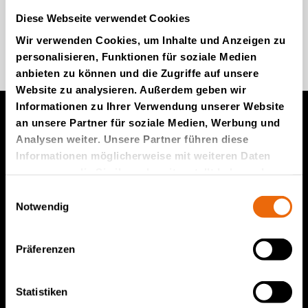
Diese Webseite verwendet Cookies
Wir verwenden Cookies, um Inhalte und Anzeigen zu
Kommen Sie zu uns
personalisieren, Funktionen für soziale Medien
anbieten zu können und die Zugriffe auf unsere
Website zu analysieren. Außerdem geben wir
Informationen zu Ihrer Verwendung unserer Website
an unsere Partner für soziale Medien, Werbung und
Analysen weiter. Unsere Partner führen diese
Produkte von TANA
Informationen möglicherweise mit weiteren Daten
zusammen, die Sie ihnen bereitgestellt haben oder
TANA Müllverdichter
die sie im Rahmen Ihrer Nutzung der Dienste
Einwilligungsauswahl
TANA Abfallzerkleinerer
gesammelt haben.
Notwendig
TANA Scheibensieb
TanaConnect®
Präferenzen
Service und Vertrieb
Statistiken