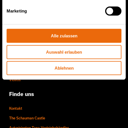
Service und Vertrieb
Marketing
TANA-Ersatzteile
Über uns
Alle zulassen
Die Story von Tana
Nachhaltigkeit
Auswahl erlauben
Die Arbeitsweise von Tana
Ablehnen
Menschen und Karrieren
Videos
Finde uns
Kontakt
The Schauman Castle
Autorisierten Tana-Vertriebshändler