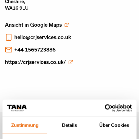
Cheshire,
WA16 9LU
Ansicht in Google Maps
hello@crjservices.co.uk
+44 1565723886
https://crjservices.co.uk/
Newsletter von Tana (auf
Zustimmung
Details
Über Cookies
Englisch)