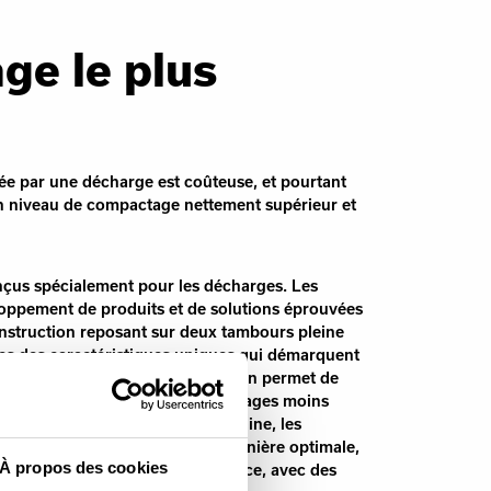
ge le plus
ée par une décharge est coûteuse, et pourtant
 niveau de compactage nettement supérieur et
çus spécialement pour les décharges. Les
oppement de produits et de solutions éprouvées
construction reposant sur deux tambours pleine
nes des caractéristiques uniques qui démarquent
s sur le marché. Cette conception permet de
ier la maintenance. Avec des passages moins
ontrôle pur et simple de la machine, les
traités par les décharges de manière optimale,
À propos des cookies
é de traitement des déchets, et ce, avec des