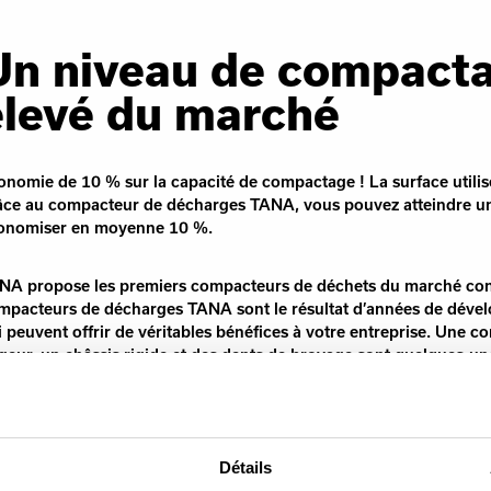
Un niveau de compacta
élevé du marché
onomie de 10 % sur la capacité de compactage ! La surface utilis
âce au compacteur de décharges TANA, vous pouvez atteindre un
onomiser en moyenne 10 %.
NA propose les premiers compacteurs de déchets du marché con
mpacteurs de décharges TANA sont le résultat d’années de dével
i peuvent offrir de véritables bénéfices à votre entreprise. Une 
rgeur, un châssis rigide et des dents de broyage sont quelques-u
airement les compacteurs de décharges TANA de leurs concurrent
nforcer au maximum la disponibilité des opérations et de simplif
mbreux, une excellente conductibilité ainsi qu’une gestion et un c
mpacteurs de décharges TANA sont capables de gérer les déchets 
Détails
frant un meilleur niveau de compactage et une plus grande capacit