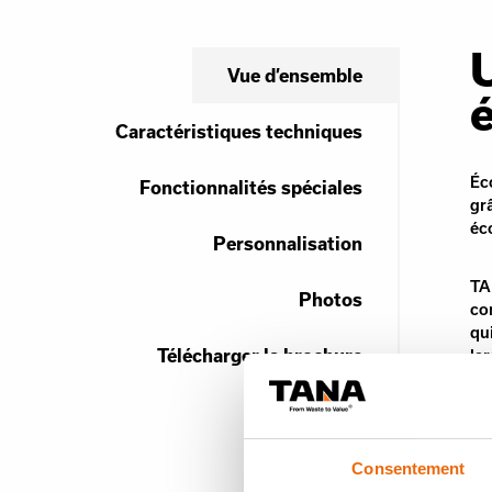
Vue d’ensemble
Caractéristiques techniques
Éc
Fonctionnalités spéciales
gr
éc
Personnalisation
TA
Photos
co
qu
Télécharger la brochure
la
cl
re
no
co
Consentement
of