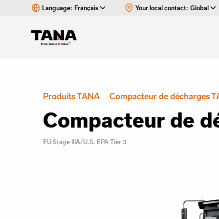
Language:
Français
Your local contact:
Global
Produits TANA
Compacteur de décharges 
Compacteur de d
EU Stage IIIA/U.S. EPA Tier 3