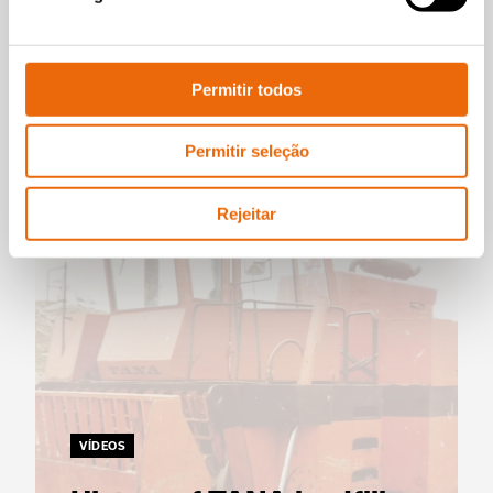
TanaConnect® portal
brings service and
support to you￼
Permitir todos
Assista ao vídeo
Permitir seleção
Rejeitar
VÍDEOS