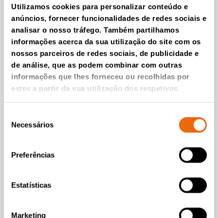
Utilizamos cookies para personalizar conteúdo e
anúncios, fornecer funcionalidades de redes sociais e
Introducing the new
analisar o nosso tráfego. Também partilhamos
TANA Shark 220DTeco
informações acerca da sua utilização do site com os
waste shredder
nossos parceiros de redes sociais, de publicidade e
Assista ao vídeo
de análise, que as podem combinar com outras
informações que lhes forneceu ou recolhidas por
estes a partir da sua utilização dos respetivos
serviços.
Seleção
Necessários
de
consentimento
Preferências
Estatísticas
VÍDEOS
Marketing