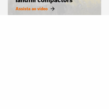
Assista ao vídeo
VÍDEOS
Features of the heavy
TANA H Series landfill
compactors