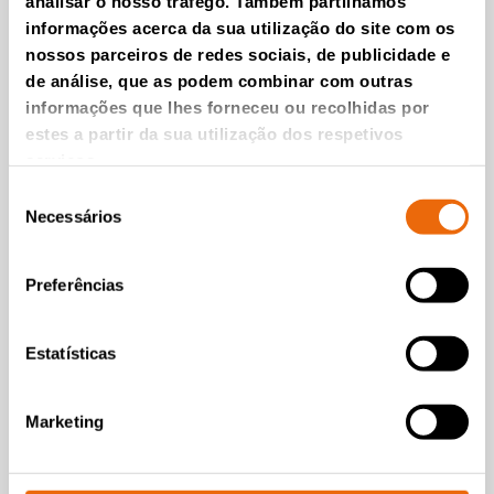
analisar o nosso tráfego. Também partilhamos
informações acerca da sua utilização do site com os
Finlândia
nossos parceiros de redes sociais, de publicidade e
Tana Rental
de análise, que as podem combinar com outras
França
informações que lhes forneceu ou recolhidas por
Tana France
estes a partir da sua utilização dos respetivos
serviços.
Grécia
Hellenic Environmental Systems Industry
Seleção
Necessários
de
Hungria
consentimento
CE Dynamic Kft
Preferências
Itália
Tana Italia s.r.l.
Estatísticas
Letônia
SIA “Dantes Invest”
Marketing
Lituânia
SIA “Dantes Invest”