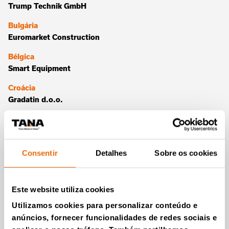
Trump Technik GmbH
Bulgária
Euromarket Construction
Bélgica
Smart Equipment
Croácia
Gradatin d.o.o.
Eslováquia
Redox s.r.o.
Eslovênia
Consentir
Detalhes
Sobre os cookies
Pusch & Schinnerl
Espanha
Este website utiliza cookies
Emsa Maquinaria y Proyectos S.L.
Utilizamos cookies para personalizar conteúdo e
Estônia
anúncios, fornecer funcionalidades de redes sociais e
SIA “Dantes Invest”