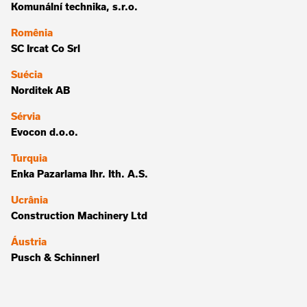
Komunální technika, s.r.o.
Romênia
SC Ircat Co Srl
Suécia
Norditek AB
Sérvia
Evocon d.o.o.
Turquia
Enka Pazarlama Ihr. Ith. A.S.
Ucrânia
Construction Machinery Ltd
Áustria
Pusch & Schinnerl