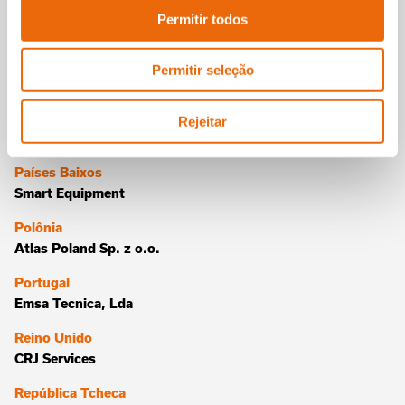
Luxemburgo
Permitir todos
Smart Equipment
Noruega
Permitir seleção
Vest Assistanse AS
Noruega
Rejeitar
Magne Gitmark & Co AS
Países Baixos
Smart Equipment
Polônia
Atlas Poland Sp. z o.o.
Portugal
Emsa Tecnica, Lda
Reino Unido
CRJ Services
República Tcheca