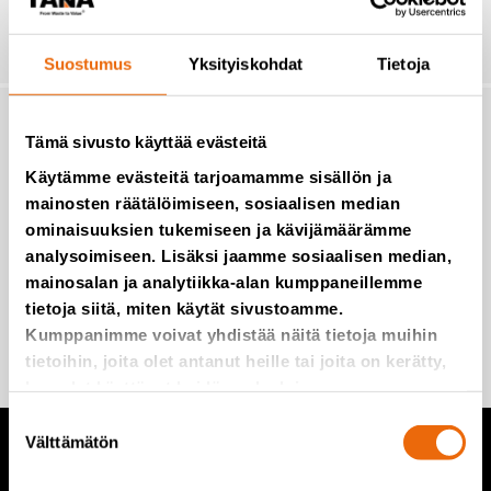
Suostumus
Yksityiskohdat
Tietoja
Tilaa uutiset Tanalta
Tämä sivusto käyttää evästeitä
Käytämme evästeitä tarjoamamme sisällön ja
mainosten räätälöimiseen, sosiaalisen median
Emme roskaa, edes postitse.
ominaisuuksien tukemiseen ja kävijämäärämme
analysoimiseen. Lisäksi jaamme sosiaalisen median,
mainosalan ja analytiikka-alan kumppaneillemme
tietoja siitä, miten käytät sivustoamme.
Lisää minut postituslistalle
Kumppanimme voivat yhdistää näitä tietoja muihin
tietoihin, joita olet antanut heille tai joita on kerätty,
kun olet käyttänyt heidän palvelujaan.
Suostumuksen
Välttämätön
valinta
TANA tuotteet