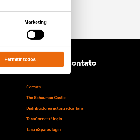
cipe e saiba mais.
Marketing
Permitir todos
Entre com contato
conosco
Contato
The Schauman Castle
Distribuidores autorizados Tana
TanaConnect® login
Tana eSpares login