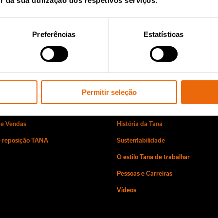
ter da Tana
ir da sua utilização dos respetivos serviços.
Parti
lês)
Preferências
Estatísticas
Permitir seleção
iços e Vendas
Sobre nós
 e Vendas
História da Tana
e reposição TANA
Sustentabilidade
O estilo Tana de trabalhar
Pessoas e Carreiras
Vídeos