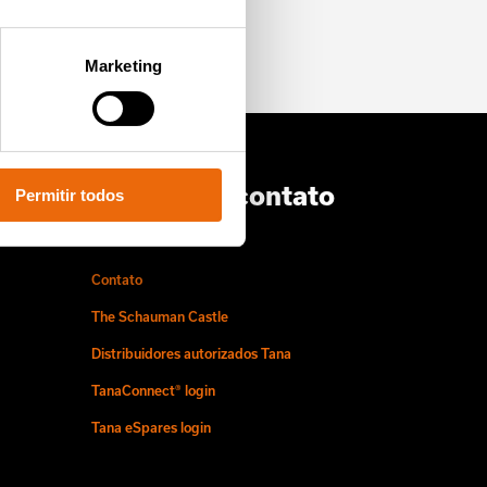
Marketing
Entre com contato
Permitir todos
conosco
Contato
The Schauman Castle
Distribuidores autorizados Tana
TanaConnect® login
Tana eSpares login