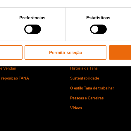
lês)
Preferências
Estatísticas
iços e Vendas
Sobre nós
Permitir seleção
 e Vendas
História da Tana
e reposição TANA
Sustentabilidade
O estilo Tana de trabalhar
Pessoas e Carreiras
Vídeos