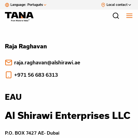
Language:
Português
Local contact
Raja Raghavan
raja.raghavan@alshirawi.ae
+971 56 683 6313
EAU
Al Shirawi Enterprises LLC
P.O. BOX 7427 AE- Dubai