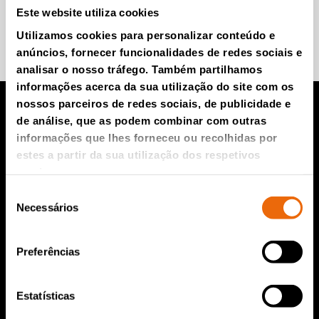
Este website utiliza cookies
Participe e saiba mais.
Utilizamos cookies para personalizar conteúdo e
anúncios, fornecer funcionalidades de redes sociais e
analisar o nosso tráfego. Também partilhamos
informações acerca da sua utilização do site com os
nossos parceiros de redes sociais, de publicidade e
de análise, que as podem combinar com outras
Produtos TANA
informações que lhes forneceu ou recolhidas por
estes a partir da sua utilização dos respetivos
Compactador para aterro da TANA
serviços.
Seleção
Triturador TANA
Necessários
de
Peneira de discos TANA
consentimento
TanaConnect®
Preferências
Serviços e Vendas
Estatísticas
Serviços e Vendas