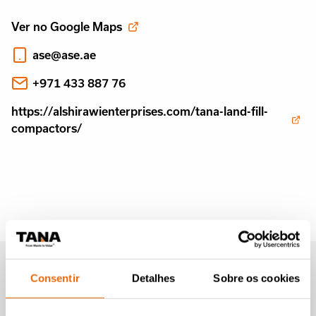
Ver no Google Maps
ase@ase.ae
+971 433 887 76
https://alshirawienterprises.com/tana-land-fill-
compactors/
Newsletter da Tana (em
Consentir
Detalhes
Sobre os cookies
inglês)