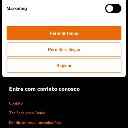
Peças de reposição TANA
Marketing
Sobre nós
Permitir todos
História da Tana
Sustentabilidade
Permitir seleção
O estilo Tana de trabalhar
Pessoas e Carreiras
Rejeitar
Vídeos
Entre com contato conosco
Contato
The Schauman Castle
Distribuidores autorizados Tana