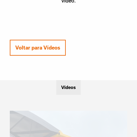
video.
video.
Voltar para Vídeos
Vídeos