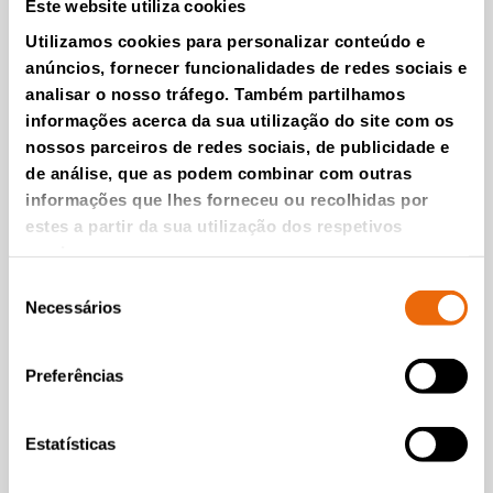
Este website utiliza cookies
Utilizamos cookies para personalizar conteúdo e
anúncios, fornecer funcionalidades de redes sociais e
analisar o nosso tráfego. Também partilhamos
VÍDEOS
informações acerca da sua utilização do site com os
nossos parceiros de redes sociais, de publicidade e
TANA Shark 440DT waste shredder
de análise, que as podem combinar com outras
Shredding tyres with
informações que lhes forneceu ou recolhidas por
TANA Shark
estes a partir da sua utilização dos respetivos
Leia a matéria
serviços.
Seleção
Necessários
de
consentimento
Preferências
Estatísticas