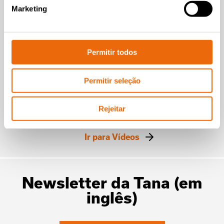
Marketing
VÍDEOS
TANA Shark 440DTeco waste shredder
Fantastic plastic
Permitir todos
processing made easy
with TANA
Permitir seleção
Leia a matéria
Rejeitar
Ir para Vídeos
Newsletter da Tana (em
inglês)