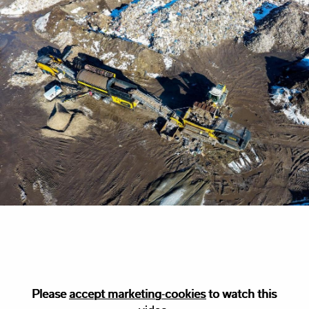
Please
Please accept
accept marketing-cookies
marketing
cookies to watch this
to watch this