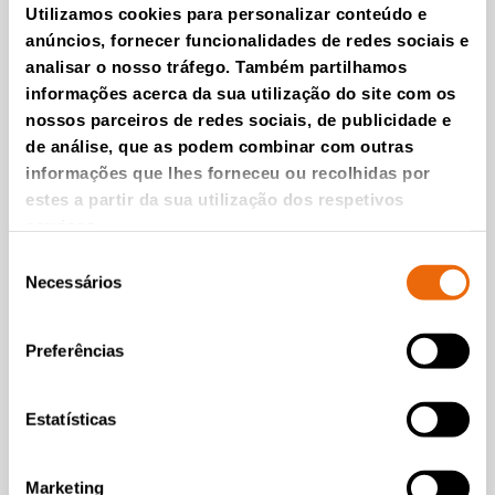
Utilizamos cookies para personalizar conteúdo e
anúncios, fornecer funcionalidades de redes sociais e
VÍDEOS
analisar o nosso tráfego. Também partilhamos
informações acerca da sua utilização do site com os
TANA Shark 440DT waste shredder
nossos parceiros de redes sociais, de publicidade e
Shredding tyres with
de análise, que as podem combinar com outras
TANA Shark
informações que lhes forneceu ou recolhidas por
Leia a matéria
estes a partir da sua utilização dos respetivos
serviços.
Seleção
Necessários
de
consentimento
Preferências
Estatísticas
Marketing
VÍDEOS