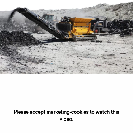
Please
Please accept
accept marketing-cookies
marketing
cookies to watch this
to watch this
video.
video.