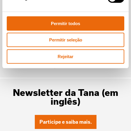
TANA Shark 440DTeco waste shredder
Fantastic plastic
processing made easy
Permitir todos
with TANA
Permitir seleção
Leia a matéria
Rejeitar
Ir para Vídeos
Newsletter da Tana (em
inglês)
Participe e saiba mais.